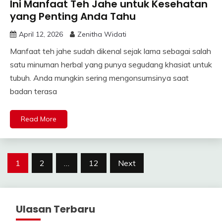
Ini Manfaat Teh Jahe untuk Kesehatan
yang Penting Anda Tahu
April 12, 2026
Zenitha Widati
Manfaat teh jahe sudah dikenal sejak lama sebagai salah
satu minuman herbal yang punya segudang khasiat untuk
tubuh. Anda mungkin sering mengonsumsinya saat
badan terasa
Read More
Posts
1
2
…
12
Next
pagination
Ulasan Terbaru