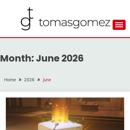
Skip
to
content
Seputar Informasi Terlengkap
TOMAGOMEZ
Month:
June 2026
Home
2026
June