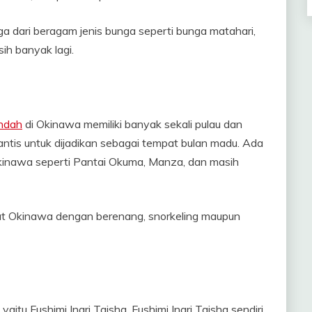
a dari beragam jenis bunga seperti bunga matahari,
ih banyak lagi.
indah
di Okinawa memiliki banyak sekali pulau dan
antis untuk dijadikan sebagai tempat bulan madu. Ada
Okinawa seperti Pantai Okuma, Manza, dan masih
laut Okinawa dengan berenang, snorkeling maupun
aitu Fushimi Inari Taisha. Fushimi Inari Taisha sendiri