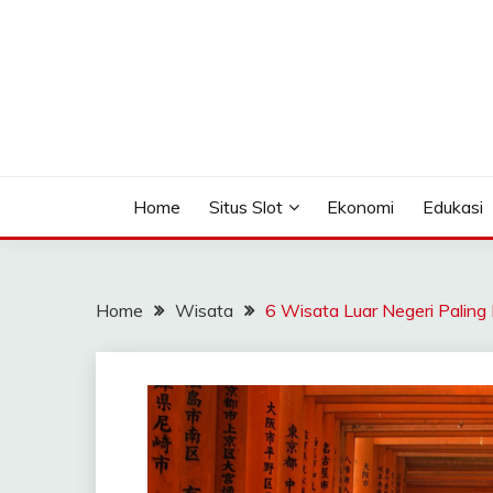
Skip
to
content
Seputar Informasi Terlengkap
TOMAGOMEZ
Home
Situs Slot
Ekonomi
Edukasi
Home
Wisata
6 Wisata Luar Negeri Paling