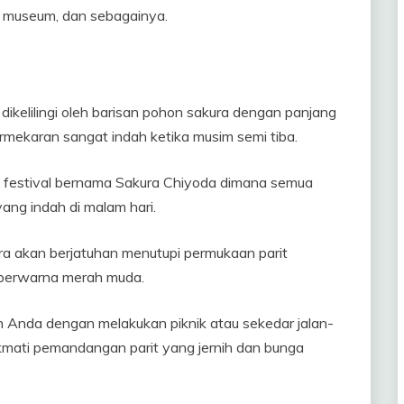
i, museum, dan sebagainya.
ng dikelilingi oleh barisan pohon sakura dengan panjang
rmekaran sangat indah ketika musim semi tiba.
n festival bernama Sakura Chiyoda dimana semua
ng indah di malam hari.
ra akan berjatuhan menutupi permukaan parit
 berwarna merah muda.
 Anda dengan melakukan piknik atau sekedar jalan-
kmati pemandangan parit yang jernih dan bunga