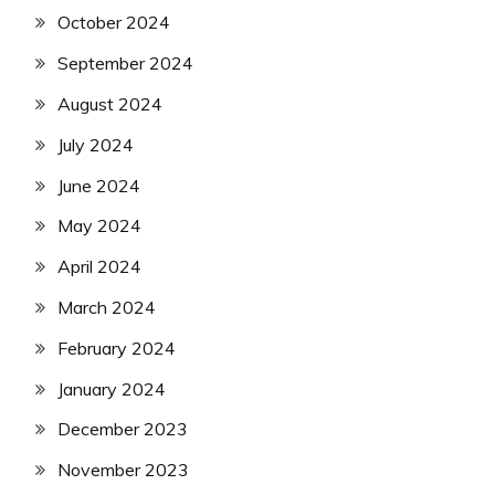
October 2024
September 2024
August 2024
July 2024
June 2024
May 2024
April 2024
March 2024
February 2024
January 2024
December 2023
November 2023