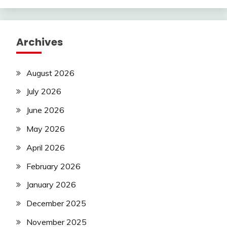
Archives
August 2026
July 2026
June 2026
May 2026
April 2026
February 2026
January 2026
December 2025
November 2025