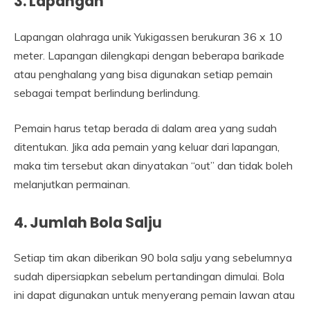
3. Lapangan
Lapangan olahraga unik Yukigassen berukuran 36 x 10
meter. Lapangan dilengkapi dengan beberapa barikade
atau penghalang yang bisa digunakan setiap pemain
sebagai tempat berlindung berlindung.
Pemain harus tetap berada di dalam area yang sudah
ditentukan. Jika ada pemain yang keluar dari lapangan,
maka tim tersebut akan dinyatakan “out” dan tidak boleh
melanjutkan permainan.
4. Jumlah Bola Salju
Setiap tim akan diberikan 90 bola salju yang sebelumnya
sudah dipersiapkan sebelum pertandingan dimulai. Bola
ini dapat digunakan untuk menyerang pemain lawan atau