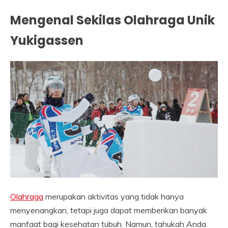
Mengenal Sekilas Olahraga Unik
Yukigassen
Olahraga
merupakan aktivitas yang tidak hanya
menyenangkan, tetapi juga dapat memberikan banyak
manfaat bagi kesehatan tubuh. Namun, tahukah Anda