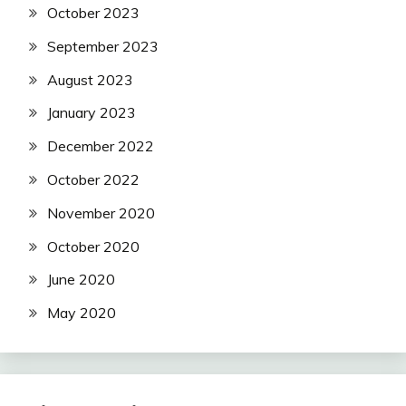
October 2023
September 2023
August 2023
January 2023
December 2022
October 2022
November 2020
October 2020
June 2020
May 2020