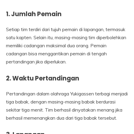
1. Jumlah Pemain
Setiap tim terdiri dari tujuh pemain di lapangan, termasuk
satu kapten. Selain itu, masing-masing tim diperbolehkan
memiliki cadangan maksimal dua orang. Pemain
cadangan bisa menggantikan pemain di tengah
pertandingan jika diperlukan.
2. Waktu Pertandingan
Pertandingan dalam olahraga Yukigassen terbagi menjadi
tiga babak, dengan masing-masing babak berdurasi
sekitar tiga menit. Tim berhasil dinyatakan menang jika
berhasil memenangkan dua dari tiga babak tersebut.