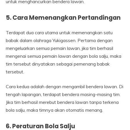
untuk menghancurkan bendera lawan.
5. Cara Memenangkan Pertandingan
Terdapat dua cara utama untuk memenangkan satu
babak dalam olahraga Yukigassen. Pertama dengan
mengeluarkan semua pemain lawan, jika tim berhasil
mengenai semua pemain lawan dengan bola salju, maka
tim tersebut dinyatakan sebagai pemenang babak
tersebut.
Cara kedua adalah dengan mengambil bendera lawan. Di
tengah lapangan, terdapat bendera masing-masing tim.
Jika tim berhasil merebut bendera lawan tanpa terkena
bola salju, maka timnya akan otomatis menang.
6. Peraturan Bola Salju