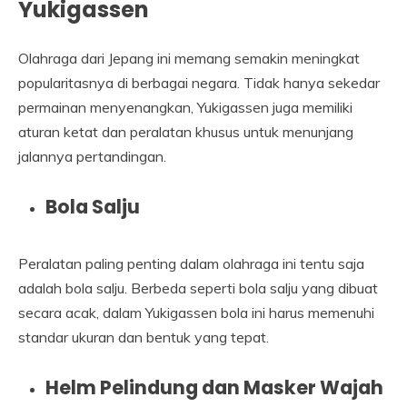
Yukigassen
Olahraga dari Jepang ini memang semakin meningkat
popularitasnya di berbagai negara. Tidak hanya sekedar
permainan menyenangkan, Yukigassen juga memiliki
aturan ketat dan peralatan khusus untuk menunjang
jalannya pertandingan.
Bola Salju
Peralatan paling penting dalam olahraga ini tentu saja
adalah bola salju. Berbeda seperti bola salju yang dibuat
secara acak, dalam Yukigassen bola ini harus memenuhi
standar ukuran dan bentuk yang tepat.
Helm Pelindung dan Masker Wajah