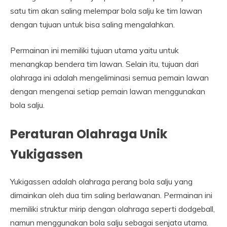
satu tim akan saling melempar bola salju ke tim lawan
dengan tujuan untuk bisa saling mengalahkan.
Permainan ini memiliki tujuan utama yaitu untuk
menangkap bendera tim lawan. Selain itu, tujuan dari
olahraga ini adalah mengeliminasi semua pemain lawan
dengan mengenai setiap pemain lawan menggunakan
bola salju.
Peraturan Olahraga Unik
Yukigassen
Yukigassen adalah olahraga perang bola salju yang
dimainkan oleh dua tim saling berlawanan. Permainan ini
memiliki struktur mirip dengan olahraga seperti dodgeball,
namun menggunakan bola salju sebagai senjata utama.