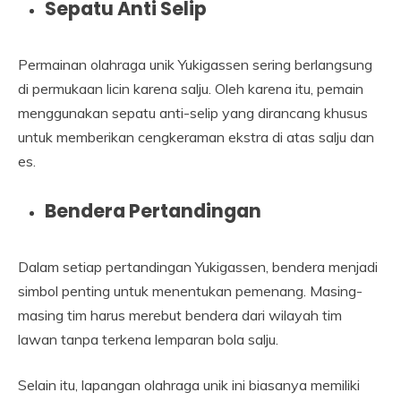
Sepatu Anti Selip
Permainan olahraga unik Yukigassen sering berlangsung
di permukaan licin karena salju. Oleh karena itu, pemain
menggunakan sepatu anti-selip yang dirancang khusus
untuk memberikan cengkeraman ekstra di atas salju dan
es.
Bendera Pertandingan
Dalam setiap pertandingan Yukigassen, bendera menjadi
simbol penting untuk menentukan pemenang. Masing-
masing tim harus merebut bendera dari wilayah tim
lawan tanpa terkena lemparan bola salju.
Selain itu, lapangan olahraga unik ini biasanya memiliki