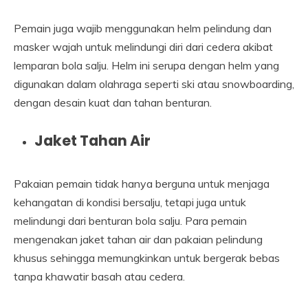
Pemain juga wajib menggunakan helm pelindung dan
masker wajah untuk melindungi diri dari cedera akibat
lemparan bola salju. Helm ini serupa dengan helm yang
digunakan dalam olahraga seperti ski atau snowboarding,
dengan desain kuat dan tahan benturan.
Jaket Tahan Air
Pakaian pemain tidak hanya berguna untuk menjaga
kehangatan di kondisi bersalju, tetapi juga untuk
melindungi dari benturan bola salju. Para pemain
mengenakan jaket tahan air dan pakaian pelindung
khusus sehingga memungkinkan untuk bergerak bebas
tanpa khawatir basah atau cedera.