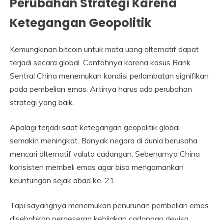
Perubahan Strategi Karena
Ketegangan Geopolitik
Kemungkinan bitcoin untuk mata uang alternatif dapat
terjadi secara global. Contohnya karena kasus Bank
Sentral China menemukan kondisi perlambatan signifikan
pada pembelian emas. Artinya harus ada perubahan
strategi yang baik.
Apalagi terjadi saat ketegangan geopolitik global
semakin meningkat. Banyak negara di dunia berusaha
mencari alternatif valuta cadangan. Sebenarnya China
konsisten membeli emas agar bisa mengamankan
keuntungan sejak abad ke-21.
Tapi sayangnya menemukan penurunan pembelian emas
disebabkan pergeseran kebijakan cadangan devisa