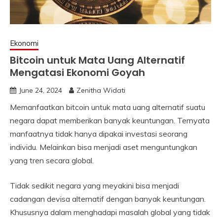
Ekonomi
Bitcoin untuk Mata Uang Alternatif
Mengatasi Ekonomi Goyah
June 24, 2024
Zenitha Widati
Memanfaatkan bitcoin untuk mata uang alternatif suatu
negara dapat memberikan banyak keuntungan. Ternyata
manfaatnya tidak hanya dipakai investasi seorang
individu. Melainkan bisa menjadi aset menguntungkan
yang tren secara global.
Tidak sedikit negara yang meyakini bisa menjadi
cadangan devisa alternatif dengan banyak keuntungan.
Khususnya dalam menghadapi masalah global yang tidak