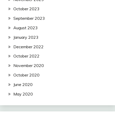
October 2023
September 2023
August 2023
January 2023
December 2022
October 2022
November 2020
October 2020
June 2020
May 2020