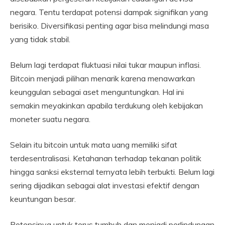
negara. Tentu terdapat potensi dampak signifikan yang
berisiko. Diversifikasi penting agar bisa melindungi masa
yang tidak stabil.
Belum lagi terdapat fluktuasi nilai tukar maupun inflasi.
Bitcoin menjadi pilihan menarik karena menawarkan
keunggulan sebagai aset menguntungkan. Hal ini
semakin meyakinkan apabila terdukung oleh kebijakan
moneter suatu negara.
Selain itu bitcoin untuk mata uang memiliki sifat
terdesentralisasi. Ketahanan terhadap tekanan politik
hingga sanksi eksternal ternyata lebih terbukti. Belum lagi
sering dijadikan sebagai alat investasi efektif dengan
keuntungan besar.
Potensinya untuk terus tumbuh dan menjadi perlindungan