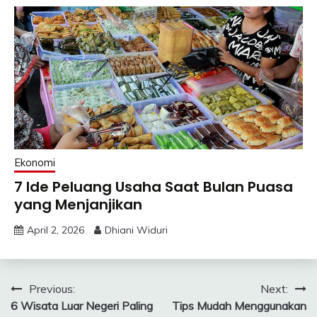
Ekonomi
7 Ide Peluang Usaha Saat Bulan Puasa
yang Menjanjikan
April 2, 2026
Dhiani Widuri
Post
Previous:
Next:
6 Wisata Luar Negeri Paling
Tips Mudah Menggunakan