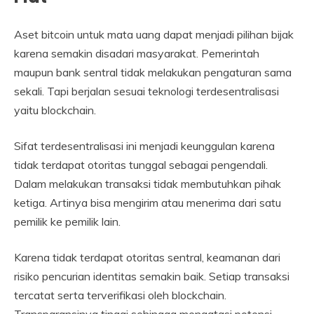
Aset bitcoin untuk mata uang dapat menjadi pilihan bijak
karena semakin disadari masyarakat. Pemerintah
maupun bank sentral tidak melakukan pengaturan sama
sekali. Tapi berjalan sesuai teknologi terdesentralisasi
yaitu blockchain.
Sifat terdesentralisasi ini menjadi keunggulan karena
tidak terdapat otoritas tunggal sebagai pengendali.
Dalam melakukan transaksi tidak membutuhkan pihak
ketiga. Artinya bisa mengirim atau menerima dari satu
pemilik ke pemilik lain.
Karena tidak terdapat otoritas sentral, keamanan dari
risiko pencurian identitas semakin baik. Setiap transaksi
tercatat serta terverifikasi oleh blockchain.