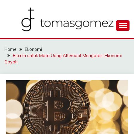
Skip
to
content
Seputar Informasi Terlengkap
TOMAGOMEZ
Home
Ekonomi
Bitcoin untuk Mata Uang Alternatif Mengatasi Ekonomi
Goyah