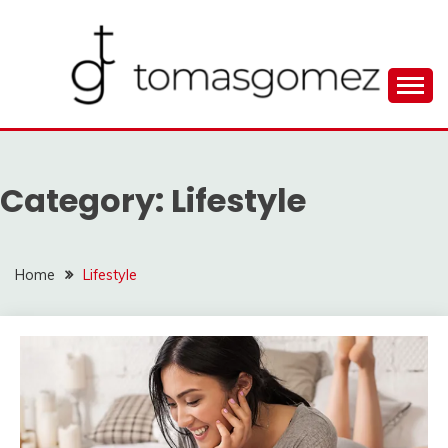
Skip
to
content
Seputar Informasi Terlengkap
TOMAGOMEZ
Category:
Lifestyle
Home
Lifestyle