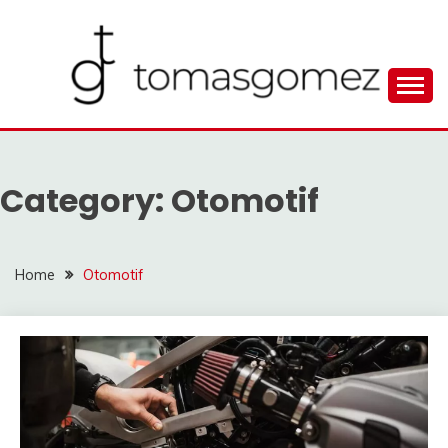
Skip
to
content
Seputar Informasi Terlengkap
TOMAGOMEZ
Category:
Otomotif
Home
Otomotif