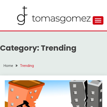
Skip
to
content
Seputar Informasi Terlengkap
TOMAGOMEZ
Category:
Trending
Home
Trending