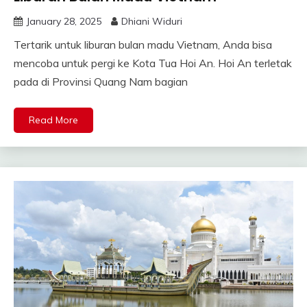
January 28, 2025
Dhiani Widuri
Tertarik untuk liburan bulan madu Vietnam, Anda bisa
mencoba untuk pergi ke Kota Tua Hoi An. Hoi An terletak
pada di Provinsi Quang Nam bagian
Read More