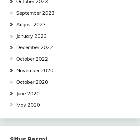
October 2023
September 2023
August 2023
January 2023
December 2022
October 2022
November 2020
October 2020
June 2020
May 2020
Situs Resmi