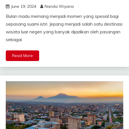
June 19, 2024
Nanda Wiyana
Bulan madu memang menjadi momen yang spesial bagi
sepasang suami istri. Jepang menjadi salah satu destinasi
wisata luar negeri yang banyak dijadikan oleh pasangan
sebagai
Read More