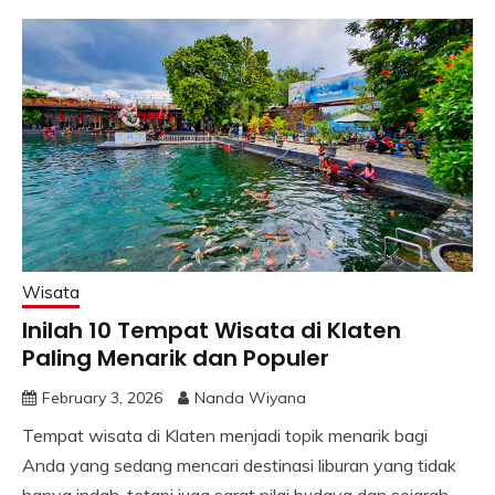
Wisata
Inilah 10 Tempat Wisata di Klaten
Paling Menarik dan Populer
February 3, 2026
Nanda Wiyana
Tempat wisata di Klaten menjadi topik menarik bagi
Anda yang sedang mencari destinasi liburan yang tidak
hanya indah, tetapi juga sarat nilai budaya dan sejarah.