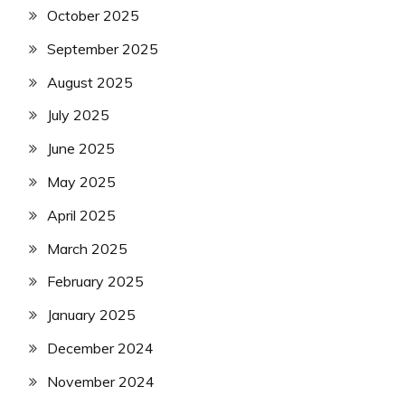
October 2025
September 2025
August 2025
July 2025
June 2025
May 2025
April 2025
March 2025
February 2025
January 2025
December 2024
November 2024