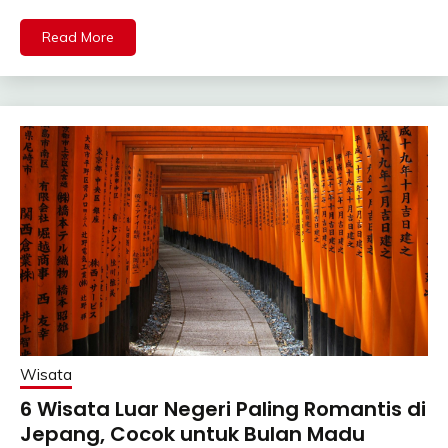
Read More
Wisata
6 Wisata Luar Negeri Paling Romantis di
Jepang, Cocok untuk Bulan Madu