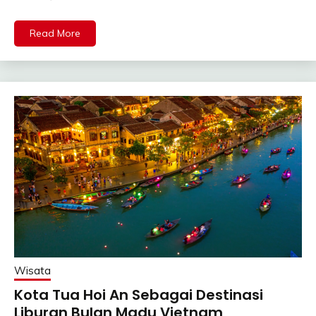
Read More
Wisata
Kota Tua Hoi An Sebagai Destinasi
Liburan Bulan Madu Vietnam