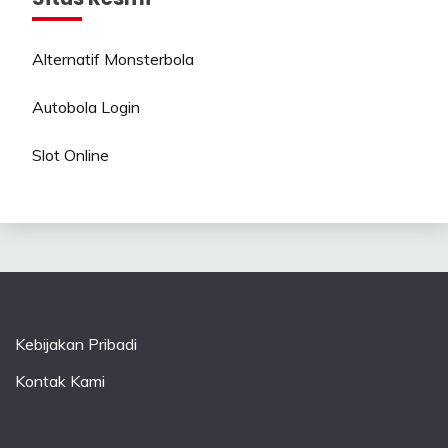
Alternatif Monsterbola
Autobola Login
Slot Online
Kebijakan Pribadi
Kontak Kami