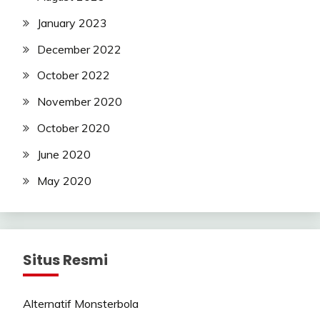
January 2023
December 2022
October 2022
November 2020
October 2020
June 2020
May 2020
Situs Resmi
Alternatif Monsterbola