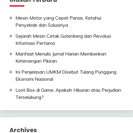
Mesin Motor yang Cepat Panas, Ketahui
Penyebab dan Solusinya
Sejarah Mesin Cetak Gutenberg dan Revolusi
Informasi Pertama
Manfaat Menulis Jurnal Harian Memberikan
Ketenangan Pikiran
Ini Penjelasan UMKM Disebut Tulang Punggung
Ekonomi Nasional
Loot Box di Game, Apakah Hiburan atau Perjudian
Terselubung?
Archives