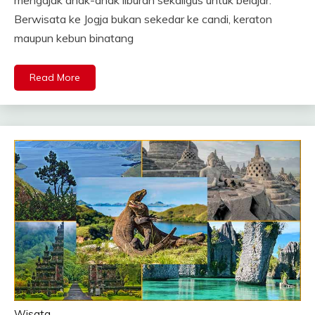
Berwisata ke Jogja bukan sekedar ke candi, keraton
maupun kebun binatang
Read More
Wisata