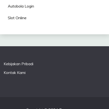
Autobola Login
Slot Online
Kebijakan Pribadi
Kontak Kami