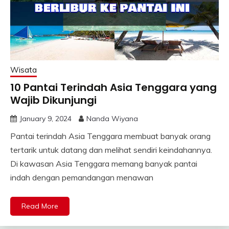
Wisata
10 Pantai Terindah Asia Tenggara yang
Wajib Dikunjungi
January 9, 2024
Nanda Wiyana
Pantai terindah Asia Tenggara membuat banyak orang
tertarik untuk datang dan melihat sendiri keindahannya.
Di kawasan Asia Tenggara memang banyak pantai
indah dengan pemandangan menawan
Read More