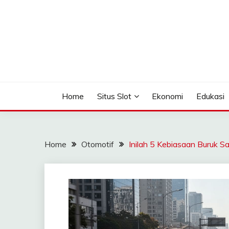
Skip
to
content
Seputar Informasi Terlengkap
TOMAGOMEZ
Home
Situs Slot
Ekonomi
Edukasi
Home
Otomotif
Inilah 5 Kebiasaan Buruk 