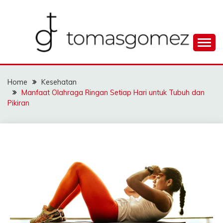
Skip
to
content
Seputar Informasi Terlengkap
TOMAGOMEZ
Home
Kesehatan
Manfaat Olahraga Ringan Setiap Hari untuk Tubuh dan
Pikiran