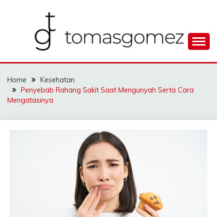
Skip
to
content
Seputar Informasi Terlengkap
TOMAGOMEZ
Home
Kesehatan
Penyebab Rahang Sakit Saat Mengunyah Serta Cara
Mengatasinya