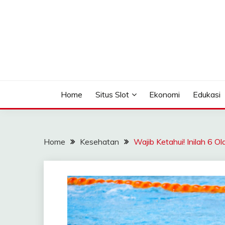
Skip
to
content
Seputar Informasi Terlengkap
TOMAGOMEZ
Home
Situs Slot
Ekonomi
Edukasi
Home
Kesehatan
Wajib Ketahui! Inilah 6 