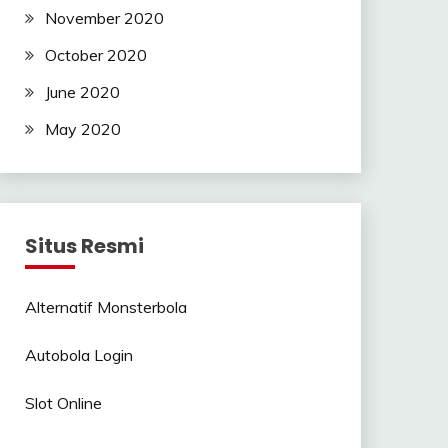
November 2020
October 2020
June 2020
May 2020
Situs Resmi
Alternatif Monsterbola
Autobola Login
Slot Online