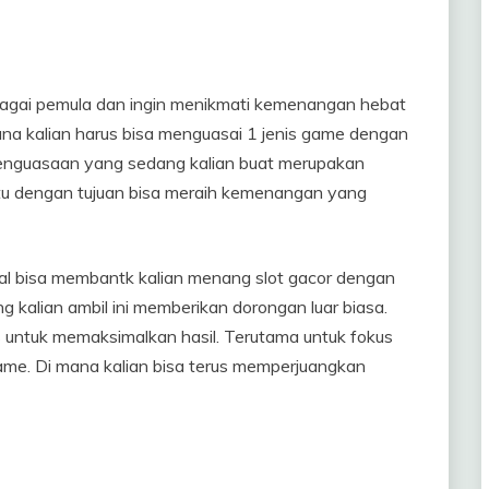
bagai pemula dan ingin menikmati kemenangan hebat
mana kalian harus bisa menguasai 1 jenis game dengan
penguasaan yang sedang kalian buat merupakan
ntu dengan tujuan bisa meraih kemenangan yang
al bisa membantk kalian menang slot gacor dengan
g kalian ambil ini memberikan dorongan luar biasa.
s untuk memaksimalkan hasil. Terutama untuk fokus
ame. Di mana kalian bisa terus memperjuangkan