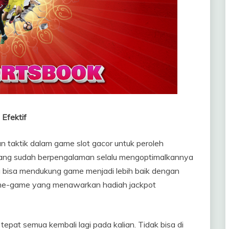
 Efektif
 taktik dalam game slot gacor untuk peroleh
yang sudah berpengalaman selalu mengoptimalkannya
lalu bisa mendukung game menjadi lebih baik dengan
e-game yang menawarkan hadiah jackpot
at semua kembali lagi pada kalian. Tidak bisa di