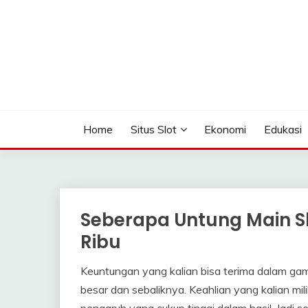
Skip
to
content
Seputar Informasi Terlengkap
TOMAGOMEZ
Home
Situs Slot
Ekonomi
Edukasi
Seberapa Untung Main S
Ribu
Keuntungan yang kalian bisa terima dalam game
besar dan sebaliknya. Keahlian yang kalian m