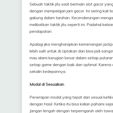
Sebuah taktik jitu saat bermain slot gacor y
dengan mempelajari jam gacor. Ini sering kali 
gabung dalam taruhan. Kecenderungan menganda
melibatkan taktik jitu seperti ini. Padahal keb
pendapatan.
Apalagi jika mengharapkan kemenangan jackpot
lebih sulit untuk di ciptakan dan bisa jadi san
mau alami kerugian besar dalam setiap putaran
setiap game dengan baik dan optimal. Karena 
sekalin kedepannya.
Modal di Sesuaikan
Penerapan modal yang tepat dan sesuai ketik
dengan hasil. Ketika itu bisa kalian pahami se
Jangan lengah dengan terperngaruh oleh tawar