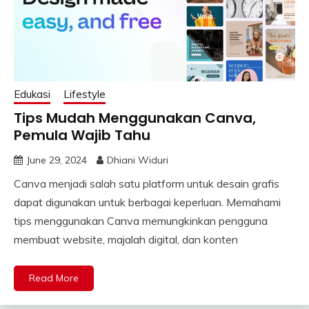
Edukasi
Lifestyle
Tips Mudah Menggunakan Canva,
Pemula Wajib Tahu
June 29, 2024
Dhiani Widuri
Canva menjadi salah satu platform untuk desain grafis
dapat digunakan untuk berbagai keperluan. Memahami
tips menggunakan Canva memungkinkan pengguna
membuat website, majalah digital, dan konten
Read More