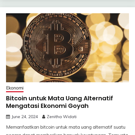
Ekonomi
Bitcoin untuk Mata Uang Alternatif
Mengatasi Ekonomi Goyah
June 24, 2024
Zenitha Widati
Memanfaatkan bitcoin untuk mata uang alternatif suatu
negara dapat memberikan banyak keuntungan. Ternyata