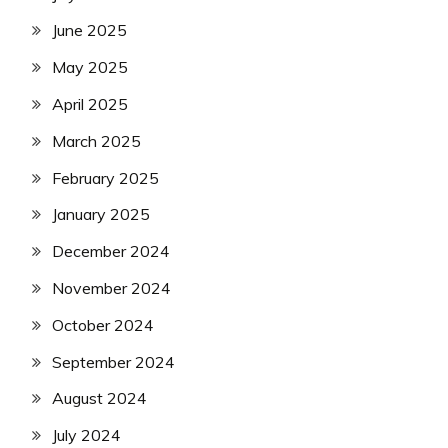
June 2025
May 2025
April 2025
March 2025
February 2025
January 2025
December 2024
November 2024
October 2024
September 2024
August 2024
July 2024