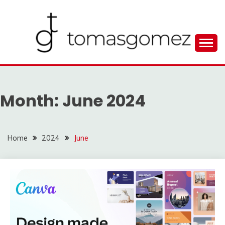
Skip
to
content
Seputar Informasi Terlengkap
TOMAGOMEZ
Month:
June 2024
Home
2024
June