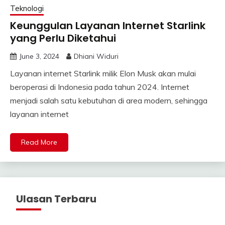
Teknologi
Keunggulan Layanan Internet Starlink
yang Perlu Diketahui
June 3, 2024
Dhiani Widuri
Layanan internet Starlink milik Elon Musk akan mulai
beroperasi di Indonesia pada tahun 2024. Internet
menjadi salah satu kebutuhan di area modern, sehingga
layanan internet
Read More
Ulasan Terbaru