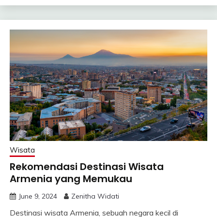
Wisata
Rekomendasi Destinasi Wisata
Armenia yang Memukau
June 9, 2024
Zenitha Widati
Destinasi wisata Armenia, sebuah negara kecil di