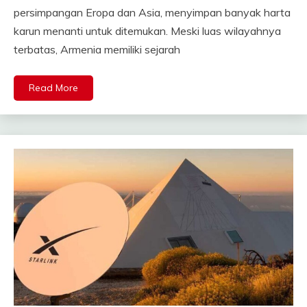
persimpangan Eropa dan Asia, menyimpan banyak harta
karun menanti untuk ditemukan. Meski luas wilayahnya
terbatas, Armenia memiliki sejarah
Read More