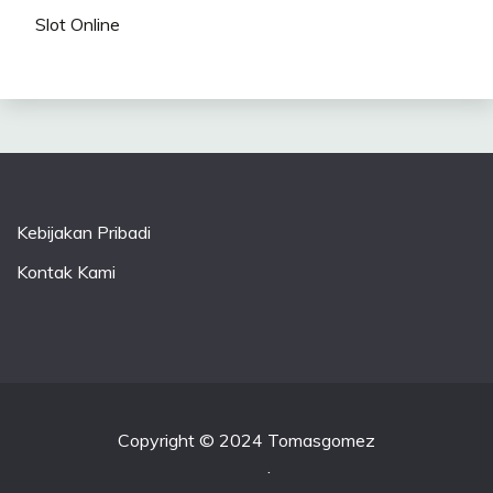
Slot Online
Kebijakan Pribadi
Kontak Kami
Copyright © 2024 Tomasgomez
.