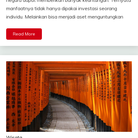
manfaatnya tidak hanya dipakai investasi seorang
individu. Melainkan bisa menjadi aset menguntungkan
Read More
Wisata