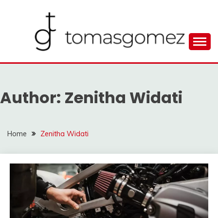
Skip
to
content
Seputar Informasi Terlengkap
TOMAGOMEZ
Author:
Zenitha Widati
Home
Zenitha Widati