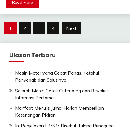
Read More
Posts
1
2
…
4
Next
pagination
Ulasan Terbaru
Mesin Motor yang Cepat Panas, Ketahui
Penyebab dan Solusinya
Sejarah Mesin Cetak Gutenberg dan Revolusi
Informasi Pertama
Manfaat Menulis Jurnal Harian Memberikan
Ketenangan Pikiran
Ini Penjelasan UMKM Disebut Tulang Punggung