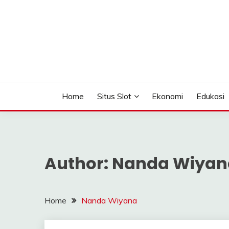
Skip
to
content
Seputar Informasi Terlengkap
TOMAGOMEZ
Home
Situs Slot
Ekonomi
Edukasi
Author:
Nanda Wiyan
Home
Nanda Wiyana