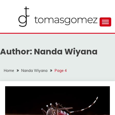
Skip
to
content
Seputar Informasi Terlengkap
TOMAGOMEZ
Author:
Nanda Wiyana
Home
Nanda Wiyana
Page 4