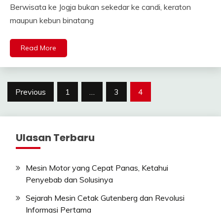
Berwisata ke Jogja bukan sekedar ke candi, keraton
maupun kebun binatang
Read More
Posts
Previous
1
…
3
4
pagination
Ulasan Terbaru
Mesin Motor yang Cepat Panas, Ketahui
Penyebab dan Solusinya
Sejarah Mesin Cetak Gutenberg dan Revolusi
Informasi Pertama