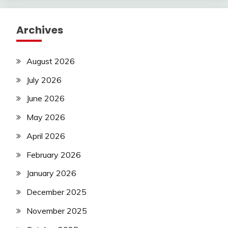
Archives
August 2026
July 2026
June 2026
May 2026
April 2026
February 2026
January 2026
December 2025
November 2025