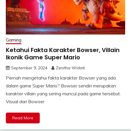
Gaming
Ketahui Fakta Karakter Bowser, Villain
Ikonik Game Super Mario
September 9, 2024
Zenitha Widati
Pernah mengetahui fakta karakter Bowser yang ada
dalam game Super Mario? Bowser sendiri merupakan
karakter villain yang sering muncul pada game tersebut.
Visual dari Bowser
Read More