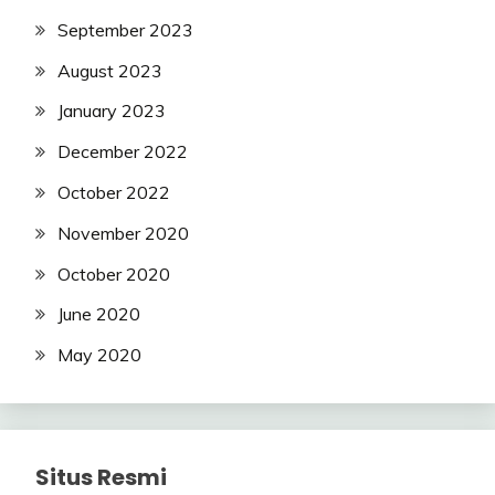
September 2023
August 2023
January 2023
December 2022
October 2022
November 2020
October 2020
June 2020
May 2020
Situs Resmi