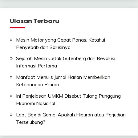
Ulasan Terbaru
Mesin Motor yang Cepat Panas, Ketahui
Penyebab dan Solusinya
Sejarah Mesin Cetak Gutenberg dan Revolusi
Informasi Pertama
Manfaat Menulis Jurnal Harian Memberikan
Ketenangan Pikiran
Ini Penjelasan UMKM Disebut Tulang Punggung
Ekonomi Nasional
Loot Box di Game, Apakah Hiburan atau Perjudian
Terselubung?