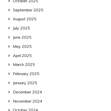
October 2025
September 2025
August 2025
July 2025
June 2025
May 2025
April 2025
March 2025
February 2025
January 2025
December 2024
November 2024
October 2024