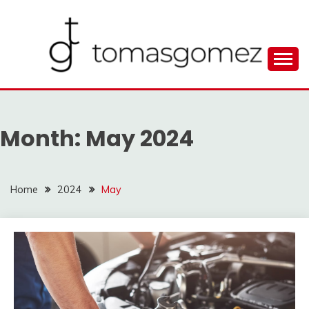
Skip
to
content
Seputar Informasi Terlengkap
TOMAGOMEZ
Month:
May 2024
Home
2024
May