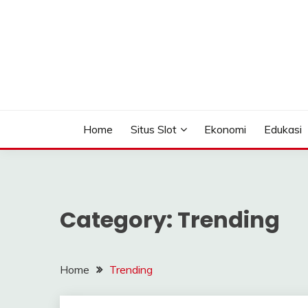
Skip
to
content
Seputar Informasi Terlengkap
TOMAGOMEZ
Home
Situs Slot
Ekonomi
Edukasi
Category:
Trending
Home
Trending