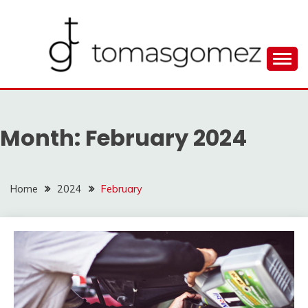
Skip
to
content
Seputar Informasi Terlengkap
TOMAGOMEZ
Month:
February 2024
Home
2024
February