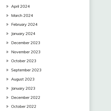
April 2024
March 2024
February 2024
January 2024
December 2023
November 2023
October 2023
September 2023
August 2023
January 2023
December 2022
October 2022