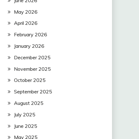
June 2026
May 2026
April 2026
February 2026
January 2026
December 2025
November 2025
October 2025
September 2025
August 2025
July 2025
June 2025
May 2025