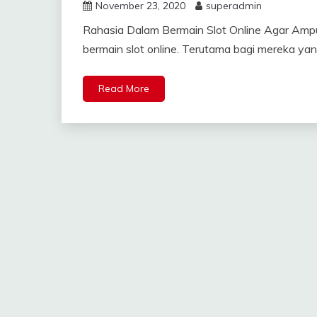
November 23, 2020
superadmin
Rahasia Dalam Bermain Slot Online Agar Ampu
bermain slot online. Terutama bagi mereka ya
Read More