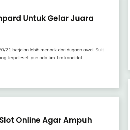
mpard Untuk Gelar Juara
1 berjalan lebih menarik dari dugaan awal. Sulit
ng terpeleset, pun ada tim-tim kandidat
Slot Online Agar Ampuh