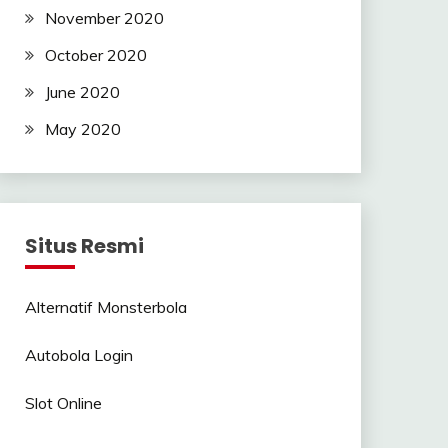
November 2020
October 2020
June 2020
May 2020
Situs Resmi
Alternatif Monsterbola
Autobola Login
Slot Online