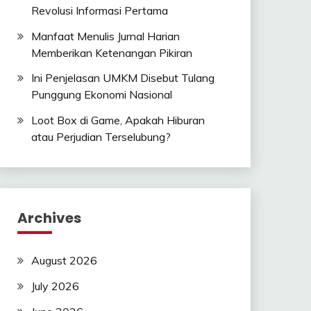
Revolusi Informasi Pertama
Manfaat Menulis Jurnal Harian
Memberikan Ketenangan Pikiran
Ini Penjelasan UMKM Disebut Tulang
Punggung Ekonomi Nasional
Loot Box di Game, Apakah Hiburan
atau Perjudian Terselubung?
Archives
August 2026
July 2026