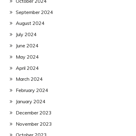
October 2024
September 2024
August 2024
July 2024
June 2024
May 2024
April 2024
March 2024
February 2024
January 2024
December 2023
November 2023
October 2023