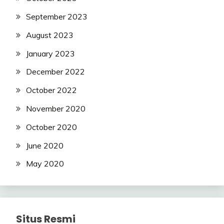
September 2023
August 2023
January 2023
December 2022
October 2022
November 2020
October 2020
June 2020
May 2020
Situs Resmi