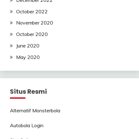
October 2022
November 2020
October 2020
June 2020
May 2020
Situs Resmi
Alternatif Monsterbola
Autobola Login