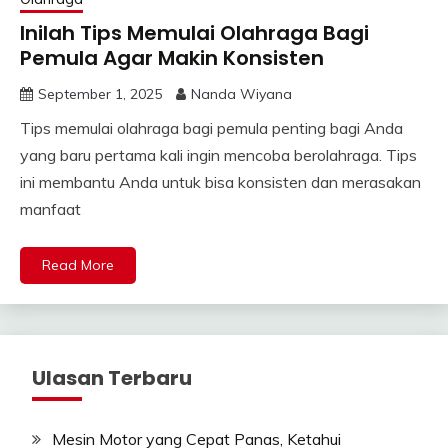
Inilah Tips Memulai Olahraga Bagi
Pemula Agar Makin Konsisten
September 1, 2025
Nanda Wiyana
Tips memulai olahraga bagi pemula penting bagi Anda
yang baru pertama kali ingin mencoba berolahraga. Tips
ini membantu Anda untuk bisa konsisten dan merasakan
manfaat
Read More
Ulasan Terbaru
Mesin Motor yang Cepat Panas, Ketahui