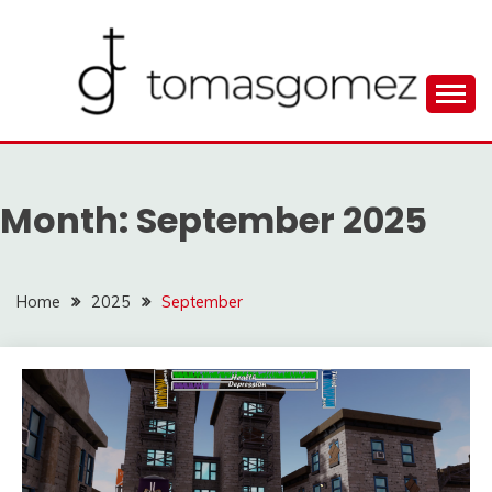
Skip
to
content
Seputar Informasi Terlengkap
TOMAGOMEZ
Month:
September 2025
Home
2025
September