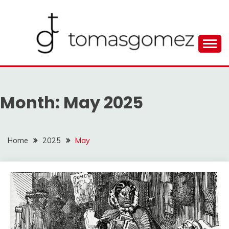
Skip
to
content
Seputar Informasi Terlengkap
TOMAGOMEZ
Month:
May 2025
Home
2025
May