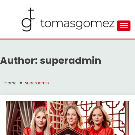
Skip
to
content
Seputar Informasi Terlengkap
TOMAGOMEZ
Author:
superadmin
Home
superadmin