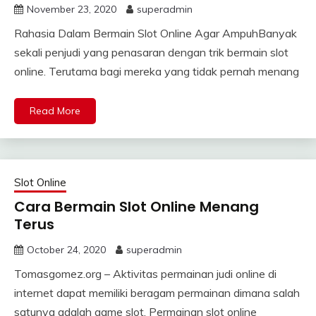
November 23, 2020
superadmin
Rahasia Dalam Bermain Slot Online Agar AmpuhBanyak
sekali penjudi yang penasaran dengan trik bermain slot
online. Terutama bagi mereka yang tidak pernah menang
Read More
Slot Online
Cara Bermain Slot Online Menang
Terus
October 24, 2020
superadmin
Tomasgomez.org – Aktivitas permainan judi online di
internet dapat memiliki beragam permainan dimana salah
satunya adalah game slot. Permainan slot online