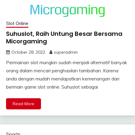
Slot Online
Suhuslot, Raih Untung Besar Bersama
Micorgaming
October 28, 2022
superadmin
Permainan slot mungkin sudah menjadi alternatif banyak
orang dalam mencari penghasilan tambahan. Karena
anda dengan mudah mendapatkan kemenangan dari
bermain game slot online. Suhuslot sebagai
Read More
Sports