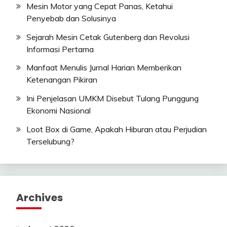
Mesin Motor yang Cepat Panas, Ketahui
Penyebab dan Solusinya
Sejarah Mesin Cetak Gutenberg dan Revolusi
Informasi Pertama
Manfaat Menulis Jurnal Harian Memberikan
Ketenangan Pikiran
Ini Penjelasan UMKM Disebut Tulang Punggung
Ekonomi Nasional
Loot Box di Game, Apakah Hiburan atau Perjudian
Terselubung?
Archives