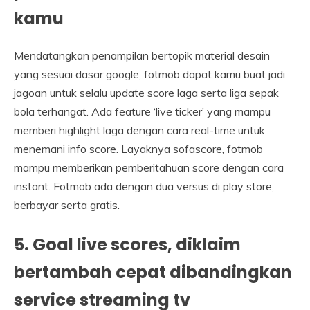
kamu
Mendatangkan penampilan bertopik material desain
yang sesuai dasar google, fotmob dapat kamu buat jadi
jagoan untuk selalu update score laga serta liga sepak
bola terhangat. Ada feature ‘live ticker’ yang mampu
memberi highlight laga dengan cara real-time untuk
menemani info score. Layaknya sofascore, fotmob
mampu memberikan pemberitahuan score dengan cara
instant. Fotmob ada dengan dua versus di play store,
berbayar serta gratis.
5. Goal live scores, diklaim
bertambah cepat dibandingkan
service streaming tv