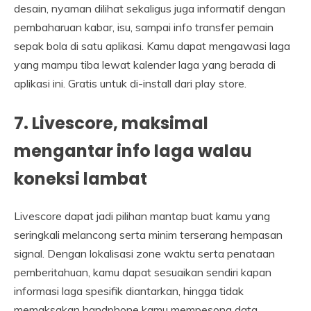
desain, nyaman dilihat sekaligus juga informatif dengan
pembaharuan kabar, isu, sampai info transfer pemain
sepak bola di satu aplikasi. Kamu dapat mengawasi laga
yang mampu tiba lewat kalender laga yang berada di
aplikasi ini. Gratis untuk di-install dari play store.
7. Livescore, maksimal
mengantar info laga walau
koneksi lambat
Livescore dapat jadi pilihan mantap buat kamu yang
seringkali melancong serta minim terserang hempasan
signal. Dengan lokalisasi zone waktu serta penataan
pemberitahuan, kamu dapat sesuaikan sendiri kapan
informasi laga spesifik diantarkan, hingga tidak
memaksakan handphone kamu mempesona data