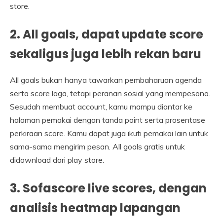
store.
2. All goals, dapat update score
sekaligus juga lebih rekan baru
All goals bukan hanya tawarkan pembaharuan agenda
serta score laga, tetapi peranan sosial yang mempesona.
Sesudah membuat account, kamu mampu diantar ke
halaman pemakai dengan tanda point serta prosentase
perkiraan score. Kamu dapat juga ikuti pemakai lain untuk
sama-sama mengirim pesan. All goals gratis untuk
didownload dari play store.
3. Sofascore live scores, dengan
analisis heatmap lapangan