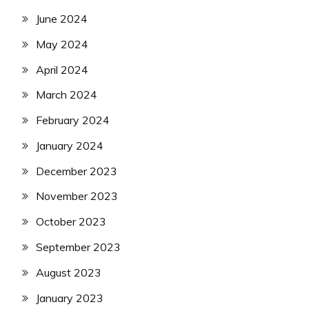
June 2024
May 2024
April 2024
March 2024
February 2024
January 2024
December 2023
November 2023
October 2023
September 2023
August 2023
January 2023