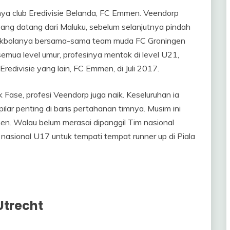
nya club Eredivisie Belanda, FC Emmen. Veendorp
 yang datang dari Maluku, sebelum selanjutnya pindah
pakbolanya bersama-sama team muda FC Groningen
emua level umur, profesinya mentok di level U21,
redivisie yang lain, FC Emmen, di Juli 2017.
ase, profesi Veendorp juga naik. Keseluruhan ia
pilar penting di baris pertahanan timnya. Musim ini
men. Walau belum merasai dipanggil Tim nasional
nasional U17 untuk tempati tempat runner up di Piala
Utrecht