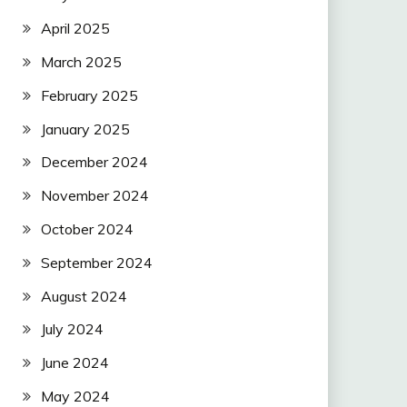
April 2025
March 2025
February 2025
January 2025
December 2024
November 2024
October 2024
September 2024
August 2024
July 2024
June 2024
May 2024