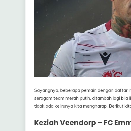
Sayangnya, beberapa pemain dengan daftar i
seragam team merah putih, ditambah lagi bila l
tidak ada kelirunya kita mengharap. Berikut ki
Keziah Veendorp – FC Em