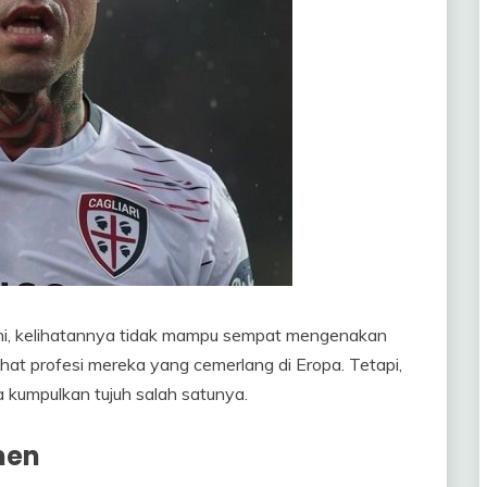
ni, kelihatannya tidak mampu sempat mengenakan
ihat profesi mereka yang cemerlang di Eropa. Tetapi,
ta kumpulkan tujuh salah satunya.
men