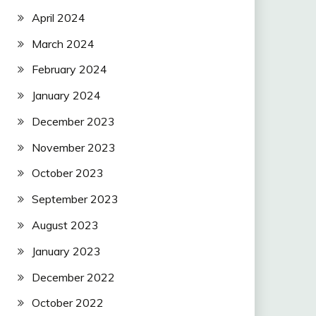
April 2024
March 2024
February 2024
January 2024
December 2023
November 2023
October 2023
September 2023
August 2023
January 2023
December 2022
October 2022