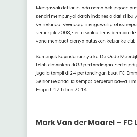
Mengawali daftar ini ada nama bek jagoan pu
sendiri mempunyai darah Indonesia dari si ibu
ke Belanda. Veendorp mengawali profesi se
semenjak 2008, serta walau terus bermain di s
yang membuat dianya putuskan keluar ke club E
Semenjak kepindahannya ke De Oude Meerdijk F
telah dimainkan di 88 pertandingan, serta jadi 
juga ia tampil di 24 pertandingan buat FC Em
Senior Belanda, ia sempat berperan bawa Tim 
Eropa U17 tahun 2014.
Mark Van der Maarel – FC 