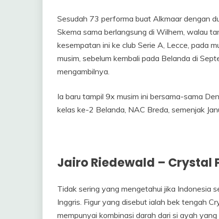
Sesudah 73 performa buat Alkmaar dengan dua 
Skema sama berlangsung di Wilhem, walau tampi
kesempatan ini ke club Serie A, Lecce, pada m
musim, sebelum kembali pada Belanda di Se
mengambilnya.
Ia baru tampil 9x musim ini bersama-sama De
kelas ke-2 Belanda, NAC Breda, semenjak Janu
Jairo Riedewald – Crystal
Tidak sering yang mengetahui jika Indonesia s
Inggris. Figur yang disebut ialah bek tengah Cr
mempunyai kombinasi darah dari si ayah yang d