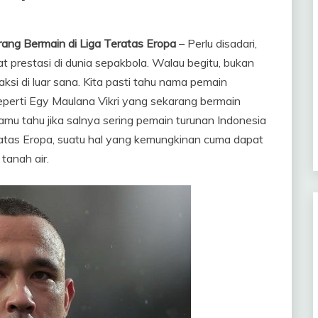
ang Bermain di Liga Teratas Eropa
– Perlu disadari,
t prestasi di dunia sepakbola. Walau begitu, bukan
ksi di luar sana. Kita pasti tahu nama pemain
seperti Egy Maulana Vikri yang sekarang bermain
amu tahu jika salnya sering pemain turunan Indonesia
g atas Eropa, suatu hal yang kemungkinan cuma dapat
tanah air.