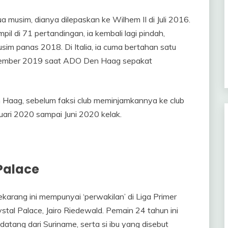
musim, dianya dilepaskan ke Wilhem II di Juli 2016.
l di 71 pertandingan, ia kembali lagi pindah,
usim panas 2018. Di Italia, ia cuma bertahan satu
ptember 2019 saat ADO Den Haag sepakat
n Haag, sebelum faksi club meminjamkannya ke club
ari 2020 sampai Juni 2020 kelak.
 Palace
ekarang ini mempunyai ‘perwakilan’ di Liga Primer
ystal Palace, Jairo Riedewald. Pemain 24 tahun ini
atang dari Suriname, serta si ibu yang disebut