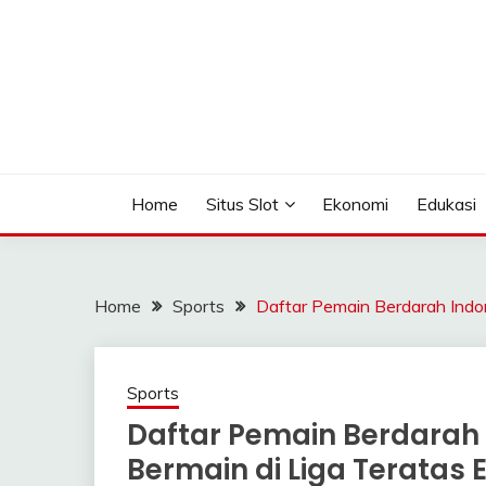
Skip
to
content
Seputar Informasi Terlengkap
TOMAGOMEZ
Home
Situs Slot
Ekonomi
Edukasi
Home
Sports
Daftar Pemain Berdarah Indo
Sports
Daftar Pemain Berdarah
Bermain di Liga Teratas 