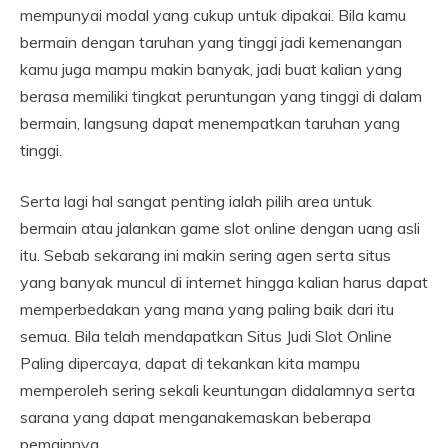
mempunyai modal yang cukup untuk dipakai. Bila kamu
bermain dengan taruhan yang tinggi jadi kemenangan
kamu juga mampu makin banyak, jadi buat kalian yang
berasa memiliki tingkat peruntungan yang tinggi di dalam
bermain, langsung dapat menempatkan taruhan yang
tinggi.
Serta lagi hal sangat penting ialah pilih area untuk
bermain atau jalankan game slot online dengan uang asli
itu. Sebab sekarang ini makin sering agen serta situs
yang banyak muncul di internet hingga kalian harus dapat
memperbedakan yang mana yang paling baik dari itu
semua. Bila telah mendapatkan Situs Judi Slot Online
Paling dipercaya, dapat di tekankan kita mampu
memperoleh sering sekali keuntungan didalamnya serta
sarana yang dapat menganakemaskan beberapa
pemainnya.