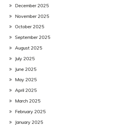
December 2025
November 2025
October 2025
September 2025
August 2025
July 2025
June 2025
May 2025
April 2025
March 2025
February 2025
January 2025