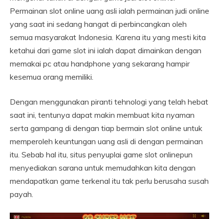
Permainan slot online uang asli ialah permainan judi online
yang saat ini sedang hangat di perbincangkan oleh
semua masyarakat Indonesia. Karena itu yang mesti kita
ketahui dari game slot ini ialah dapat dimainkan dengan
memakai pc atau handphone yang sekarang hampir
kesemua orang memiliki.
Dengan menggunakan piranti tehnologi yang telah hebat
saat ini, tentunya dapat makin membuat kita nyaman
serta gampang di dengan tiap bermain slot online untuk
memperoleh keuntungan uang asli di dengan permainan
itu. Sebab hal itu, situs penyuplai game slot onlinepun
menyediakan sarana untuk memudahkan kita dengan
mendapatkan game terkenal itu tak perlu berusaha susah
payah.