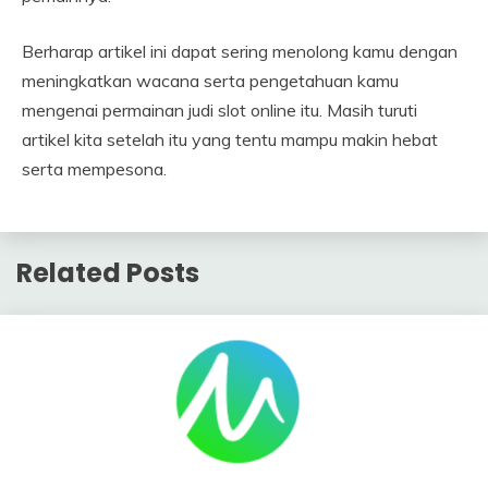
Berharap artikel ini dapat sering menolong kamu dengan
meningkatkan wacana serta pengetahuan kamu
mengenai permainan judi slot online itu. Masih turuti
artikel kita setelah itu yang tentu mampu makin hebat
serta mempesona.
Related Posts