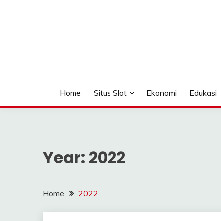
Skip
to
content
Seputar Informasi Terlengkap
TOMAGOMEZ
Home
Situs Slot
Ekonomi
Edukasi
Year:
2022
Home
2022