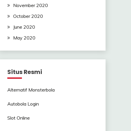
November 2020
October 2020
June 2020
May 2020
Situs Resmi
Alternatif Monsterbola
Autobola Login
Slot Online