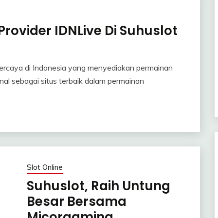
rovider IDNLive Di Suhuslot
rpercaya di Indonesia yang menyediakan permainan
enal sebagai situs terbaik dalam permainan
Slot Online
Suhuslot, Raih Untung
Besar Bersama
Micorgaming