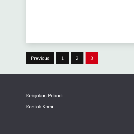
Posts
Previous
1
2
3
pagination
Kebijakan Pribadi
Kontak Kami