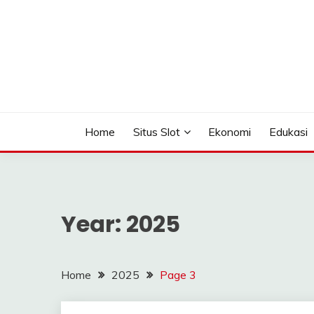
Skip
to
content
Seputar Informasi Terlengkap
TOMAGOMEZ
Home
Situs Slot
Ekonomi
Edukasi
Year:
2025
Home
2025
Page 3