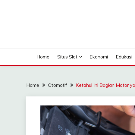
Skip
to
content
Seputar Informasi Terlengkap
TOMAGOMEZ
Home
Situs Slot
Ekonomi
Edukasi
Home
Otomotif
Ketahui Ini Bagian Motor 