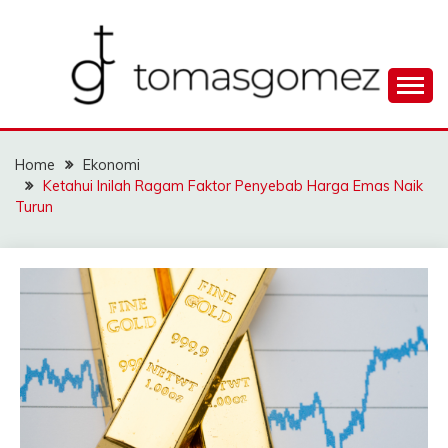
Skip
to
content
Seputar Informasi Terlengkap
TOMAGOMEZ
Home
Ekonomi
Ketahui Inilah Ragam Faktor Penyebab Harga Emas Naik
Turun