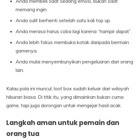
Anda membeli saat sedang emosi, bukan saat
memang ingin.
Anda sulit berhenti setelah satu kali top up.
Anda merasa harus coba lagi karena “hampir dapat”.
Anda lebih fokus membuka kotak daripada bermain
gamenya.
Anda mulai menyembunyikan pengeluaran dari orang
lain.
Kalau pola ini muncul, loot box sudah keluar dari wilayah
hiburan biasa. Di titik itu, yang dimainkan bukan cuma
game, tapi juga dorongan untuk mengejar hasil acak.
Langkah aman untuk pemain dan
orang tua