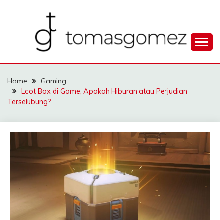
Skip
to
content
Seputar Informasi Terlengkap
TOMAGOMEZ
Home
Gaming
Loot Box di Game, Apakah Hiburan atau Perjudian
Terselubung?