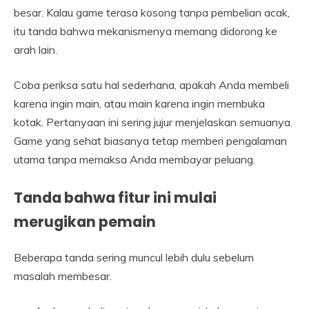
besar. Kalau game terasa kosong tanpa pembelian acak,
itu tanda bahwa mekanismenya memang didorong ke
arah lain.
Coba periksa satu hal sederhana, apakah Anda membeli
karena ingin main, atau main karena ingin membuka
kotak. Pertanyaan ini sering jujur menjelaskan semuanya.
Game yang sehat biasanya tetap memberi pengalaman
utama tanpa memaksa Anda membayar peluang.
Tanda bahwa fitur ini mulai
merugikan pemain
Beberapa tanda sering muncul lebih dulu sebelum
masalah membesar.