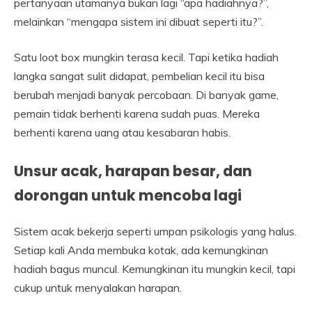
pertanyaan utamanya bukan lagi “apa hadiahnya?”,
melainkan “mengapa sistem ini dibuat seperti itu?”.
Satu loot box mungkin terasa kecil. Tapi ketika hadiah
langka sangat sulit didapat, pembelian kecil itu bisa
berubah menjadi banyak percobaan. Di banyak game,
pemain tidak berhenti karena sudah puas. Mereka
berhenti karena uang atau kesabaran habis.
Unsur acak, harapan besar, dan
dorongan untuk mencoba lagi
Sistem acak bekerja seperti umpan psikologis yang halus.
Setiap kali Anda membuka kotak, ada kemungkinan
hadiah bagus muncul. Kemungkinan itu mungkin kecil, tapi
cukup untuk menyalakan harapan.