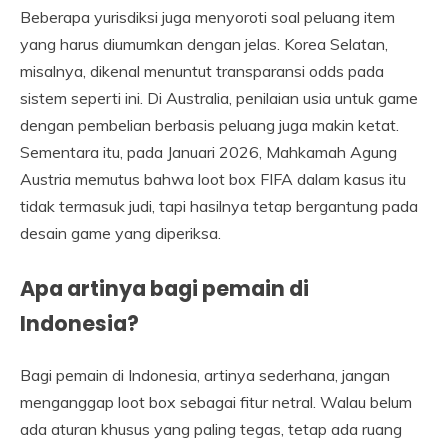
Beberapa yurisdiksi juga menyoroti soal peluang item
yang harus diumumkan dengan jelas. Korea Selatan,
misalnya, dikenal menuntut transparansi odds pada
sistem seperti ini. Di Australia, penilaian usia untuk game
dengan pembelian berbasis peluang juga makin ketat.
Sementara itu, pada Januari 2026, Mahkamah Agung
Austria memutus bahwa loot box FIFA dalam kasus itu
tidak termasuk judi, tapi hasilnya tetap bergantung pada
desain game yang diperiksa.
Apa artinya bagi pemain di
Indonesia?
Bagi pemain di Indonesia, artinya sederhana, jangan
menganggap loot box sebagai fitur netral. Walau belum
ada aturan khusus yang paling tegas, tetap ada ruang