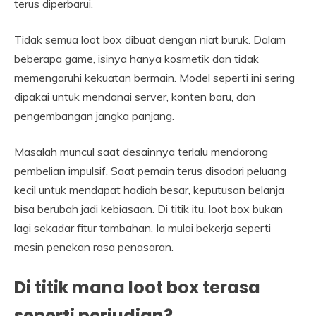
terus diperbarui.
Tidak semua loot box dibuat dengan niat buruk. Dalam
beberapa game, isinya hanya kosmetik dan tidak
memengaruhi kekuatan bermain. Model seperti ini sering
dipakai untuk mendanai server, konten baru, dan
pengembangan jangka panjang.
Masalah muncul saat desainnya terlalu mendorong
pembelian impulsif. Saat pemain terus disodori peluang
kecil untuk mendapat hadiah besar, keputusan belanja
bisa berubah jadi kebiasaan. Di titik itu, loot box bukan
lagi sekadar fitur tambahan. Ia mulai bekerja seperti
mesin penekan rasa penasaran.
Di titik mana loot box terasa
seperti perjudian?