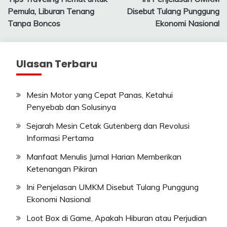
navigation
Pemula, Liburan Tenang
Disebut Tulang Punggung
Tanpa Boncos
Ekonomi Nasional
Ulasan Terbaru
Mesin Motor yang Cepat Panas, Ketahui
Penyebab dan Solusinya
Sejarah Mesin Cetak Gutenberg dan Revolusi
Informasi Pertama
Manfaat Menulis Jurnal Harian Memberikan
Ketenangan Pikiran
Ini Penjelasan UMKM Disebut Tulang Punggung
Ekonomi Nasional
Loot Box di Game, Apakah Hiburan atau Perjudian