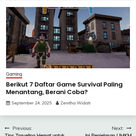
Gaming
Berikut 7 Daftar Game Survival Paling
Menantang, Berani Coba?
September 24, 2025
Zenitha Widati
Post
Previous:
Next:
Tips Traveling Hemat untuk
Ini Penjelasan UMKM