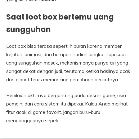
Saat loot box bertemu uang
sungguhan
Loot box bisa terasa seperti hiburan karena memberi
kejutan, animasi, dan harapan hadiah langka. Tapi saat
uang sungguhan masuk, mekanismenya punya ciri yang
sangat dekat dengan judi, terutama ketika hasilnya acak
dan dibuat terus memancing percobaan berikutnya.
Penilaian akhirnya bergantung pada desain game, usia
pemain, dan cara sistem itu dipakai. Kalau Anda melihat
fitur acak di game favorit, jangan buru-buru
menganggapnya sepele.