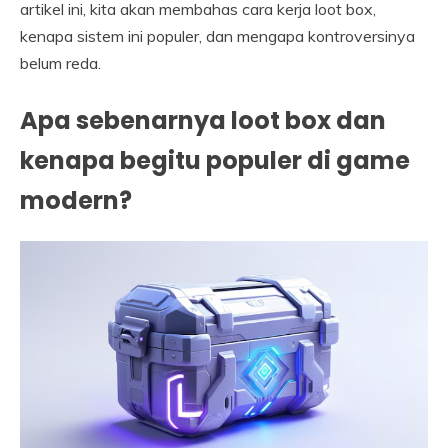
artikel ini, kita akan membahas cara kerja loot box,
kenapa sistem ini populer, dan mengapa kontroversinya
belum reda.
Apa sebenarnya loot box dan
kenapa begitu populer di game
modern?