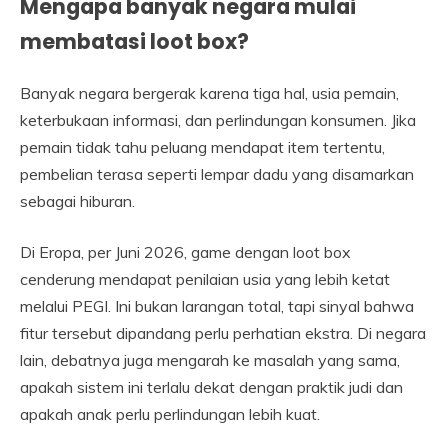
Mengapa banyak negara mulai
membatasi loot box?
Banyak negara bergerak karena tiga hal, usia pemain,
keterbukaan informasi, dan perlindungan konsumen. Jika
pemain tidak tahu peluang mendapat item tertentu,
pembelian terasa seperti lempar dadu yang disamarkan
sebagai hiburan.
Di Eropa, per Juni 2026, game dengan loot box
cenderung mendapat penilaian usia yang lebih ketat
melalui PEGI. Ini bukan larangan total, tapi sinyal bahwa
fitur tersebut dipandang perlu perhatian ekstra. Di negara
lain, debatnya juga mengarah ke masalah yang sama,
apakah sistem ini terlalu dekat dengan praktik judi dan
apakah anak perlu perlindungan lebih kuat.