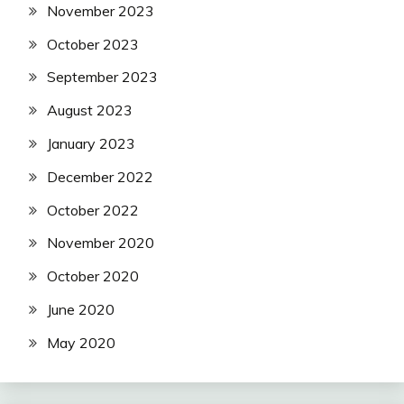
November 2023
October 2023
September 2023
August 2023
January 2023
December 2022
October 2022
November 2020
October 2020
June 2020
May 2020