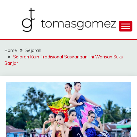
Skip
to
content
Seputar Informasi Terlengkap
TOMAGOMEZ
Home
Sejarah
Sejarah Kain Tradisional Sasirangan, Ini Warisan Suku
Banjar