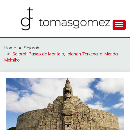
Skip
to
content
Seputar Informasi Terlengkap
TOMAGOMEZ
Home
Sejarah
Sejarah Paseo de Montejo, Jalanan Terkenal di Merida
Meksiko