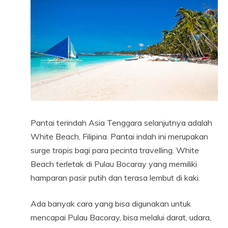
Pantai terindah Asia Tenggara selanjutnya adalah
White Beach, Filipina. Pantai indah ini merupakan
surge tropis bagi para pecinta travelling. White
Beach terletak di Pulau Bocaray yang memiliki
hamparan pasir putih dan terasa lembut di kaki.
Ada banyak cara yang bisa digunakan untuk
mencapai Pulau Bacoray, bisa melalui darat, udara,