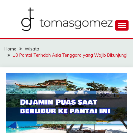
Skip
to
content
Seputar Informasi Terlengkap
TOMAGOMEZ
Home
Wisata
10 Pantai Terindah Asia Tenggara yang Wajib Dikunjungi