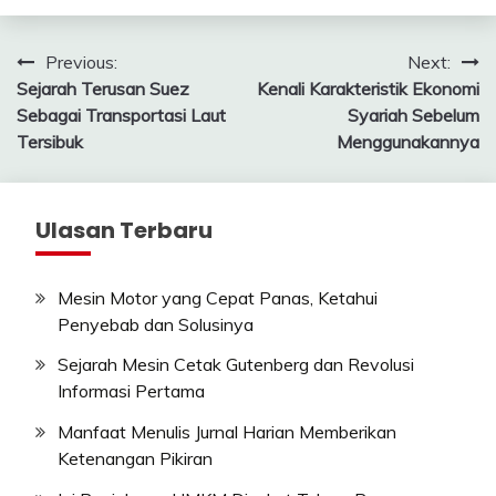
Post
Previous:
Next:
Sejarah Terusan Suez
Kenali Karakteristik Ekonomi
navigation
Sebagai Transportasi Laut
Syariah Sebelum
Tersibuk
Menggunakannya
Ulasan Terbaru
Mesin Motor yang Cepat Panas, Ketahui
Penyebab dan Solusinya
Sejarah Mesin Cetak Gutenberg dan Revolusi
Informasi Pertama
Manfaat Menulis Jurnal Harian Memberikan
Ketenangan Pikiran