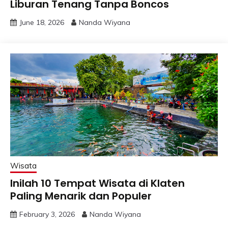
Liburan Tenang Tanpa Boncos
June 18, 2026
Nanda Wiyana
Wisata
Inilah 10 Tempat Wisata di Klaten
Paling Menarik dan Populer
February 3, 2026
Nanda Wiyana