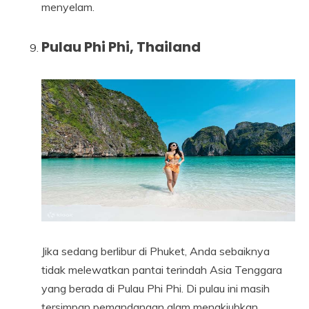
menyelam.
Pulau Phi Phi, Thailand
Jika sedang berlibur di Phuket, Anda sebaiknya
tidak melewatkan pantai terindah Asia Tenggara
yang berada di Pulau Phi Phi. Di pulau ini masih
tersimpan pemandangan alam menakjubkan