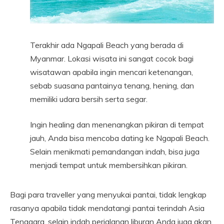
Terakhir ada Ngapali Beach yang berada di
Myanmar. Lokasi wisata ini sangat cocok bagi
wisatawan apabila ingin mencari ketenangan,
sebab suasana pantainya tenang, hening, dan
memiliki udara bersih serta segar.
Ingin healing dan menenangkan pikiran di tempat
jauh, Anda bisa mencoba dating ke Ngapali Beach.
Selain menikmati pemandangan indah, bisa juga
menjadi tempat untuk membersihkan pikiran.
Bagi para traveller yang menyukai pantai, tidak lengkap
rasanya apabila tidak mendatangi pantai terindah Asia
Tenggara, selain indah perjalanan liburan Anda juga akan