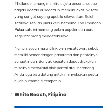
Thailand memang memiliki sejuta pesona, setiap
bagian daerah di negara ini memiliki lokasi wisata
yang sangat sayang apabila dilewatkan. Salah
satunya sebuah pulau kecil bernama Koh Phangan.
Pulau satu ini memang belum populer dan baru
segelintir orang mengetahuinya.
Namun, sudah mulai dilirik oleh wisatawan, sebab
memiliki pemandangan panorama dan pantainya
sangat indah. Banyak kegiatan dapat dilakukan,
misalnya menyusuri bibir pantai atau berenang.
Anda juga bisa datang untuk menyaksikan pesta
bulan purnama di tempat ini.
White Beach, Filipina