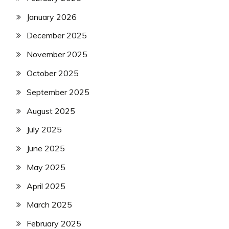
January 2026
December 2025
November 2025
October 2025
September 2025
August 2025
July 2025
June 2025
May 2025
April 2025
March 2025
February 2025