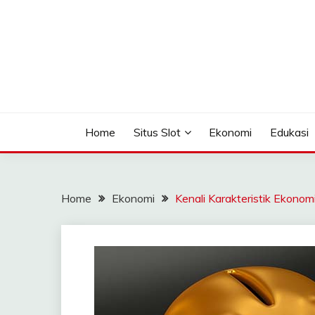
Skip
to
content
Seputar Informasi Terlengkap
TOMAGOMEZ
Home
Situs Slot
Ekonomi
Edukasi
Home
Ekonomi
Kenali Karakteristik Ekon