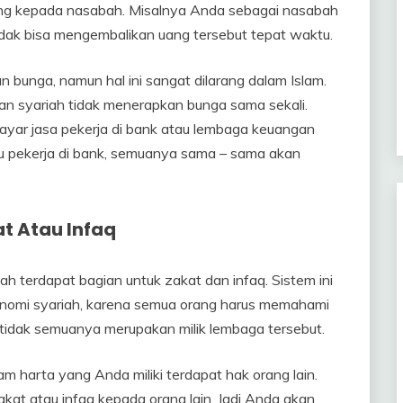
ng kepada nasabah. Misalnya Anda sebagai nasabah
dak bisa mengembalikan uang tersebut tepat waktu.
bunga, namun hal ini sangat dilarang dalam Islam.
n syariah tidak menerapkan bunga sama sekali.
yar jasa pekerja di bank atau lembaga keuangan
u pekerja di bank, semuanya sama – sama akan
t Atau Infaq
lah terdapat bagian untuk zakat dan infaq. Sistem ini
onomi syariah, karena semua orang harus memahami
idak semuanya merupakan milik lembaga tersebut.
m harta yang Anda miliki terdapat hak orang lain.
akat atau infaq kepada orang lain. Jadi Anda akan