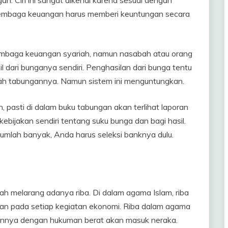
. Ciri ini sangat dikenal karena sesuai dengan
m lembaga keuangan harus memberi keuntungan secara
lembaga keuangan syariah, namun nasabah atau orang
 dari bunganya sendiri. Penghasilan dari bunga tentu
mlah tabungannya. Namun sistem ini menguntungkan.
 pasti di dalam buku tabungan akan terlihat laporan
 kebijakan sendiri tentang suku bunga dan bagi hasil.
m jumlah banyak, Anda harus seleksi banknya dulu.
ah melarang adanya riba. Di dalam agama Islam, riba
an pada setiap kegiatan ekonomi. Riba dalam agama
ngannya dengan hukuman berat akan masuk neraka.