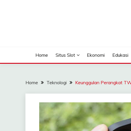
Skip
to
content
Seputar Informasi Terlengkap
TOMAGOMEZ
Home
Situs Slot
Ekonomi
Edukasi
Home
Teknologi
Keunggulan Perangkat TW