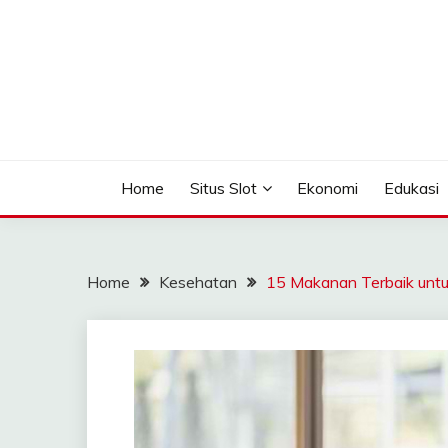
Skip
to
content
Seputar Informasi Terlengkap
TOMAGOMEZ
Home
Situs Slot
Ekonomi
Edukasi
Home
Kesehatan
15 Makanan Terbaik untu