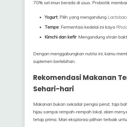
70% sel imun berada di usus. Probiotik memba
Yogurt
: Pilih yang mengandung
Lactobaci
Tempe
: Fermentasi kedelai ini kaya
Rhiz
Kimchi dan kefir
: Mengandung strain bakte
Dengan menggabungkan nutrisi ini, kamu memb
suplemen berlebihan.
Rekomendasi Makanan Ter
Sehari-hari
Makanan bukan sekadar pengisi perut, tapi ba
hijau sampai rempah-rempah lokal, alam meny
tetap prima. Mari eksplorasi pilihan terbaik unt