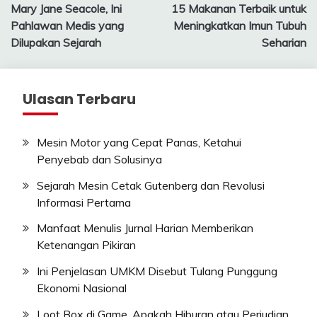
Mary Jane Seacole, Ini
15 Makanan Terbaik untuk
navigation
Pahlawan Medis yang
Meningkatkan Imun Tubuh
Dilupakan Sejarah
Seharian
Ulasan Terbaru
Mesin Motor yang Cepat Panas, Ketahui
Penyebab dan Solusinya
Sejarah Mesin Cetak Gutenberg dan Revolusi
Informasi Pertama
Manfaat Menulis Jurnal Harian Memberikan
Ketenangan Pikiran
Ini Penjelasan UMKM Disebut Tulang Punggung
Ekonomi Nasional
Loot Box di Game, Apakah Hiburan atau Perjudian