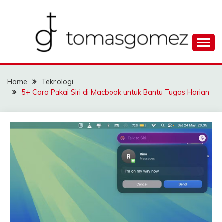
Skip
to
content
Seputar Informasi Terlengkap
TOMAGOMEZ
Home
Teknologi
5+ Cara Pakai Siri di Macbook untuk Bantu Tugas Harian